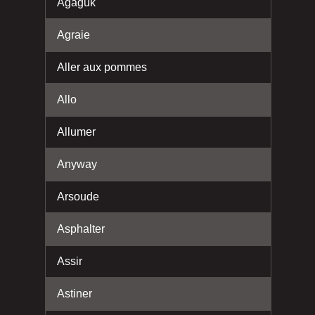
Agaguk
Agraie
Aller aux pommes
Allo
Allumer
Anyway
Arsoude
Asphalter
Assir
Astiner