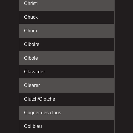
Christi
Chuck
Chum
Ciboire
Cibole
Clavarder
Clearer
Clutch/Clotche
Cogner des clous
Col bleu