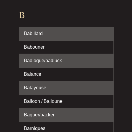
B
Babillard
Babouner
Badloque/badluck
Balance
Balayeuse
Balloon / Balloune
Baquer/backer
Barniques