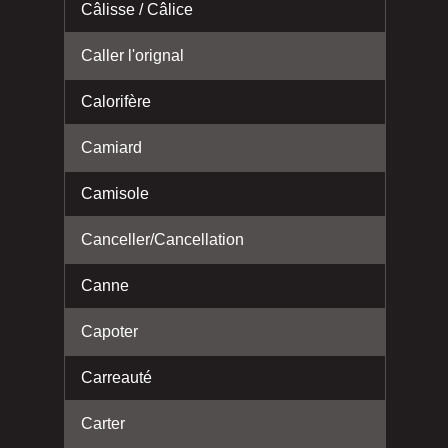
Câlisse / Câlice
Caller l'orignal
Calorifère
Camiard
Camisole
Canceller/Cancellation
Canne
Capoter
Carreauté
Carter