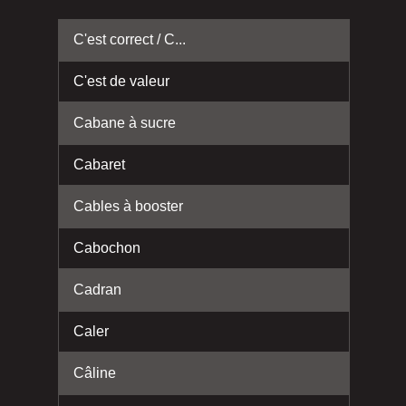
C'est correct / C...
C'est de valeur
Cabane à sucre
Cabaret
Cables à booster
Cabochon
Cadran
Caler
Câline