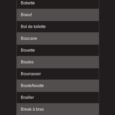
Bobette
Boeuf
Bol de toilette
Boucane
Bouette
Boules
Bourrasser
Boute/boutte
Brailler
Break à bras