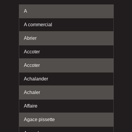
A
A commercial
Abrier
Accoter
Accoter
Achalander
Achaler
Affaire
Agace pissette