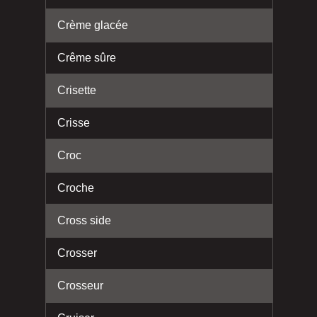
Crème glacée
Crême sûre
Crisette
Crisse
Croc
Croche
Cross side
Crosser
Crosseur