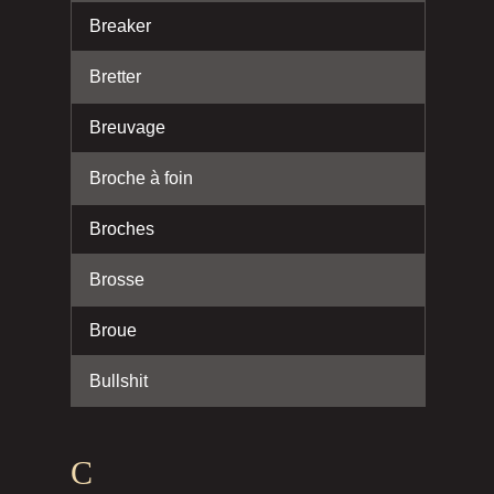
Breaker
Bretter
Breuvage
Broche à foin
Broches
Brosse
Broue
Bullshit
C