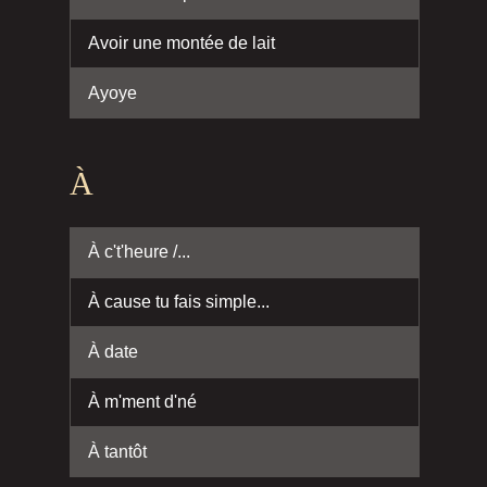
Avoir une montée de lait
Ayoye
À
À c't'heure /...
À cause tu fais simple...
À date
À m'ment d'né
À tantôt