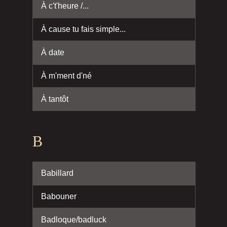
À c't'heure /...
À cause tu fais simple...
À date
À m'ment d'né
À tantôt
B
Babillard
Babouner
Badloque/badluck