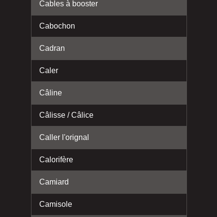
Cables à booster
Cabochon
Cadran
Caler
Câline
Câlisse / Câlice
Caller l'orignal
Calorifère
Camiard
Camisole