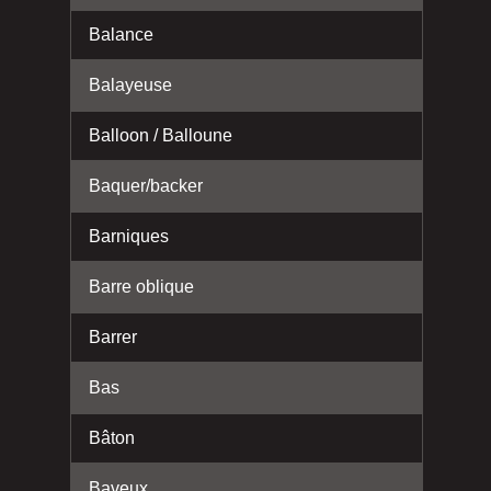
Balance
Balayeuse
Balloon / Balloune
Baquer/backer
Barniques
Barre oblique
Barrer
Bas
Bâton
Baveux