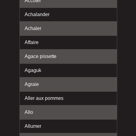
Accoter
Achalander
Achaler
Affaire
Agace pissette
Agaguk
Agraie
Aller aux pommes
Allo
Allumer