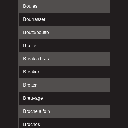
Boules
Bourrasser
Boute/boutte
Brailler
Break à bras
Breaker
Bretter
Breuvage
Broche à foin
Broches