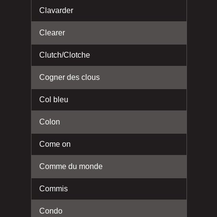
Clavarder
Clearer
Clutch/Clotche
Cogner des clous
Col bleu
Colon
Come on
Comme du monde
Commis
Condo