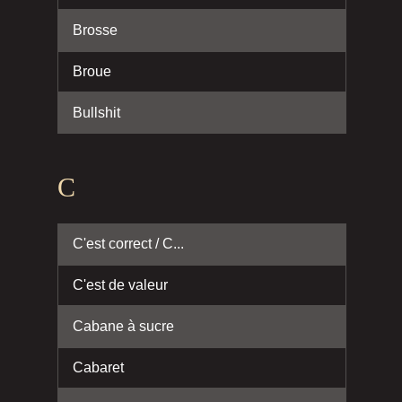
Brosse
Broue
Bullshit
C
C'est correct / C...
C'est de valeur
Cabane à sucre
Cabaret