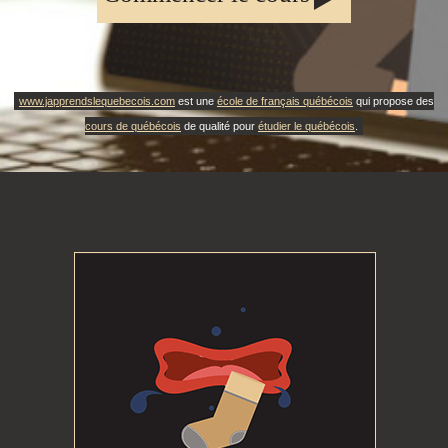
www.japprendslequebecois.com
est une
école de français québécois
qui propose des
cours de québécois
de qualité pour
étudier le québécois
.