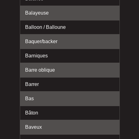
Balayeuse
Balloon / Balloune
Baquer/backer
Barniques
Barre oblique
Barrer
Bas
Bâton
Baveux