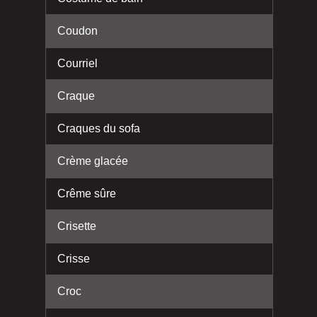
Coudon
Courriel
Craque
Craques du sofa
Crème glacée
Crême sûre
Crisette
Crisse
Croc