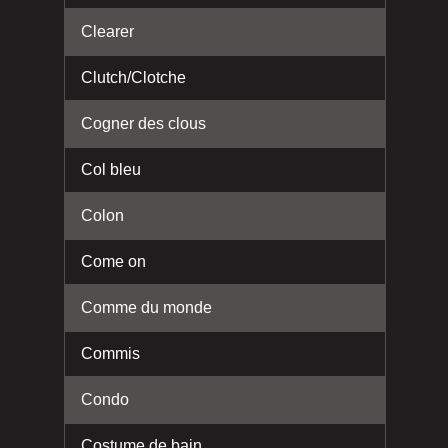
Clearer
Clutch/Clotche
Cogner des clous
Col bleu
Colon
Come on
Comme du monde
Commis
Condo
Costume de bain