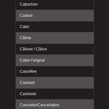
Cabochon
Cadran
Caler
Câline
Câlisse / Câlice
Caller l'orignal
Calorifère
Camiard
Camisole
Canceller/Cancellation