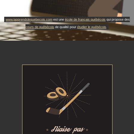
www.japprendslequebecois.com
est une
école de français québécois
qui propose des
cours de québécois
de qualité pour
étudier le québécois
.