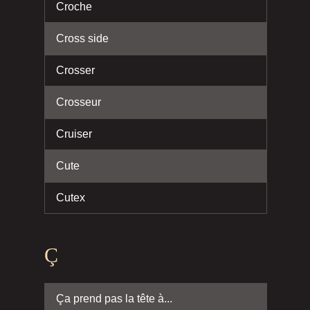
Croche
Cross side
Crosser
Crosseur
Cruiser
Cute
Cutex
Ç
Ça prend pas la tête à...