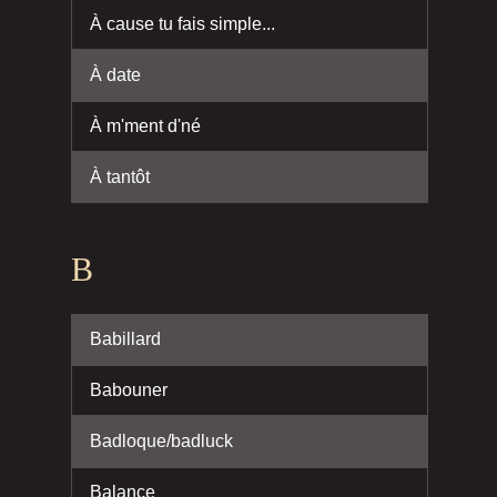
À cause tu fais simple...
À date
À m'ment d'né
À tantôt
B
Babillard
Babouner
Badloque/badluck
Balance