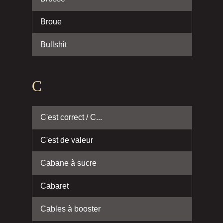
Broue
Bullshit
C
C'est correct / C...
C'est de valeur
Cabane à sucre
Cabaret
Cables à booster