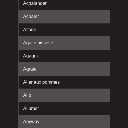
Achalander
Achaler
Affaire
Agace pissette
Agaguk
Agraie
Aller aux pommes
Allo
Allumer
Anyway