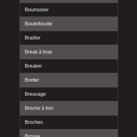
Bourrasser
Boute/boutte
Brailler
Break à bras
Breaker
Bretter
Breuvage
Broche à foin
Broches
Brosse