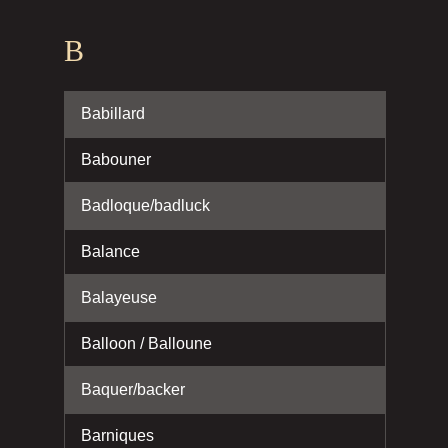
B
Babillard
Babouner
Badloque/badluck
Balance
Balayeuse
Balloon / Balloune
Baquer/backer
Barniques