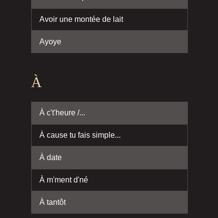
Avoir une montée de lait
Ayoye
À
À c't'heure /...
À cause tu fais simple...
À date
À m'ment d'né
À tantôt