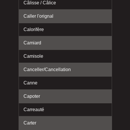
Câlisse / Câlice
Caller l'orignal
Calorifère
Camiard
Camisole
Canceller/Cancellation
Canne
Capoter
Carreauté
Carter