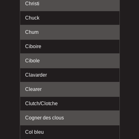
Christi
Chuck
Chum
Ciboire
Cibole
Clavarder
Clearer
Clutch/Clotche
Cogner des clous
Col bleu