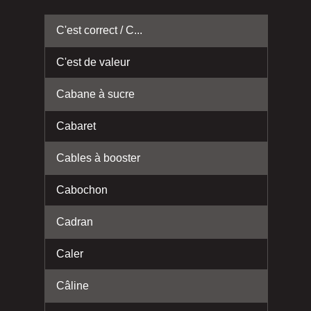
C'est correct / C...
C'est de valeur
Cabane à sucre
Cabaret
Cables à booster
Cabochon
Cadran
Caler
Câline