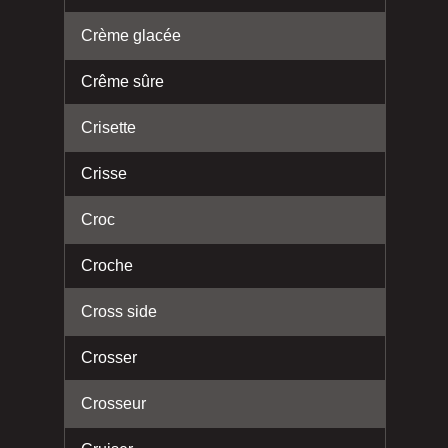
Crème glacée
Crême sûre
Crisette
Crisse
Croc
Croche
Cross side
Crosser
Crosseur