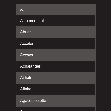
A
A commercial
Abrier
Accoter
Accoter
Achalander
Achaler
Affaire
Agace pissette