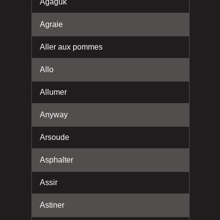
Agaguk
Agraie
Aller aux pommes
Allo
Allumer
Anyway
Arsoude
Asphalter
Assir
Astiner