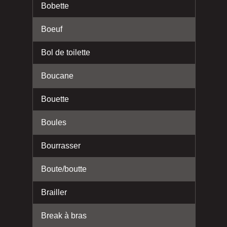
Bobette
Boeuf
Bol de toilette
Boucane
Bouette
Boules
Bourrasser
Boute/boutte
Brailler
Break à bras