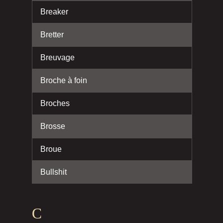
Breaker
Bretter
Breuvage
Broche à foin
Broches
Brosse
Broue
Bullshit
C