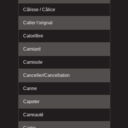
Câlisse / Câlice
Caller l'orignal
Calorifère
Camiard
Camisole
Canceller/Cancellation
Canne
Capoter
Carreauté
Carter