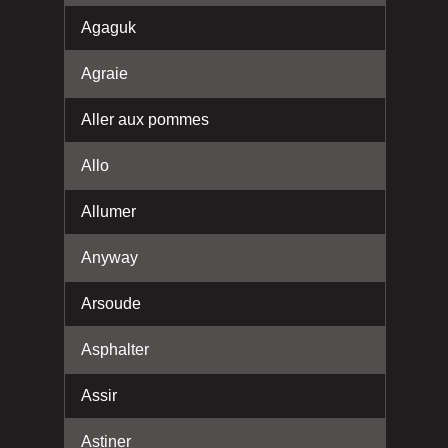
Agaguk
Agraie
Aller aux pommes
Allo
Allumer
Anyway
Arsoude
Asphalter
Assir
Astiner