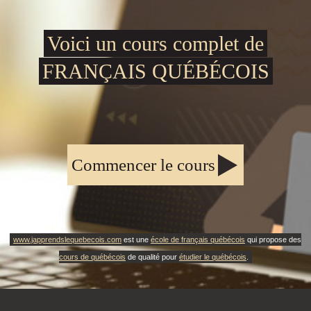
Voici un cours complet de
FRANÇAIS QUÉBÉCOIS
Commencer le cours
www.japprendslequebecois.com
est une
école de français québécois
qui propose des
cours de québécois
de qualité pour
étudier le québécois
.