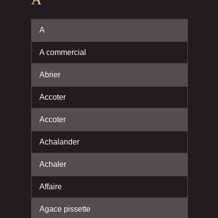
A
A commercial
Abrier
Accoter
Accoter
Achalander
Achaler
Affaire
Agace pissette