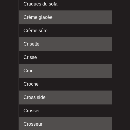
Craques du sofa
Crème glacée
Crême sûre
Crisette
Crisse
Croc
Croche
Cross side
Crosser
Crosseur