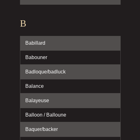
B
Babillard
Babouner
Badloque/badluck
Balance
Balayeuse
Balloon / Balloune
Baquer/backer