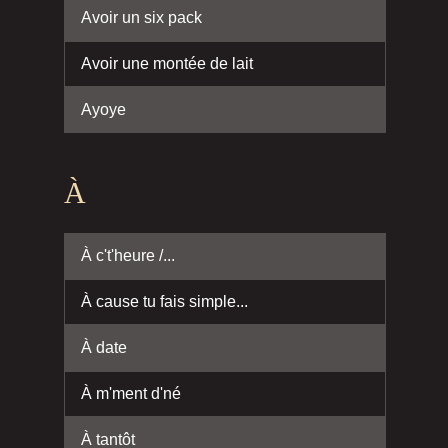
Avoir un six pack
Avoir une montée de lait
Ayoye
À
À c't'heure /...
À cause tu fais simple...
À date
À m'ment d'né
À tantôt