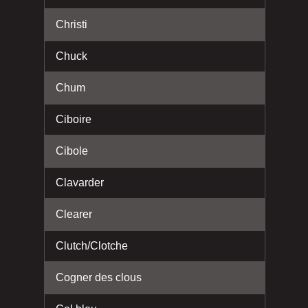
Christi
Chuck
Chum
Ciboire
Cibole
Clavarder
Clearer
Clutch/Clotche
Cogner des clous