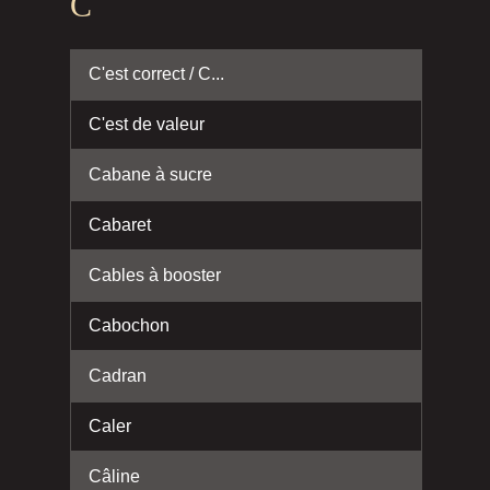
C
C'est correct / C...
C'est de valeur
Cabane à sucre
Cabaret
Cables à booster
Cabochon
Cadran
Caler
Câline