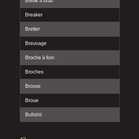
Break à bras
Breaker
Bretter
Breuvage
Broche à foin
Broches
Brosse
Broue
Bullshit