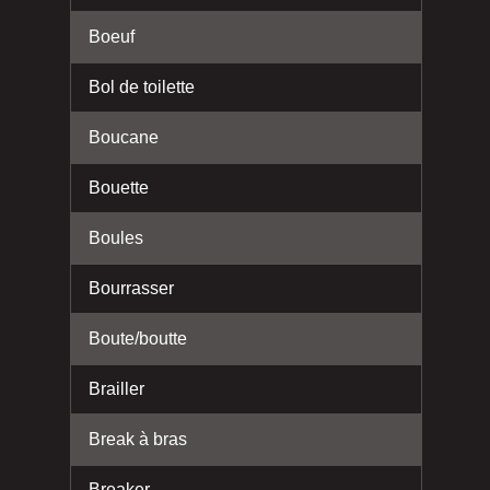
Boeuf
Bol de toilette
Boucane
Bouette
Boules
Bourrasser
Boute/boutte
Brailler
Break à bras
Breaker