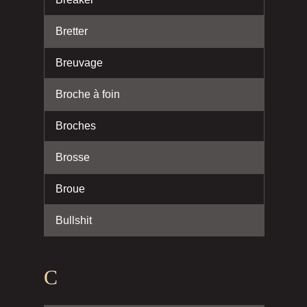
Bretter
Breuvage
Broche à foin
Broches
Brosse
Broue
Bullshit
C