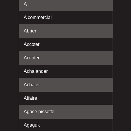
A
A commercial
Abrier
Accoter
Accoter
Achalander
Achaler
Affaire
Agace pissette
Agaguk