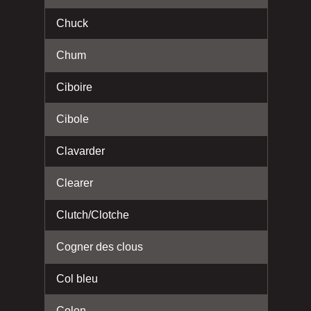
Chuck
Chum
Ciboire
Cibole
Clavarder
Clearer
Clutch/Clotche
Cogner des clous
Col bleu
Colon