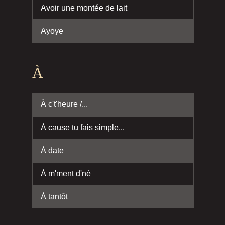
Avoir une montée de lait
Ayoye
À
À c't'heure /...
À cause tu fais simple...
À date
À m'ment d'né
À tantôt