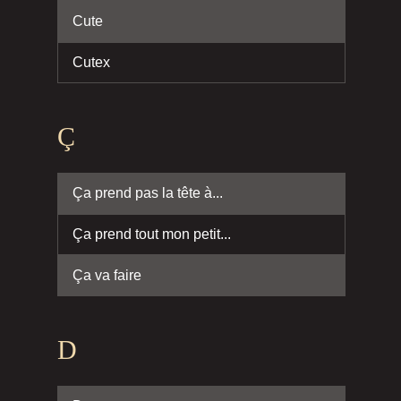
Cute
Cutex
Ç
Ça prend pas la tête à...
Ça prend tout mon petit...
Ça va faire
D