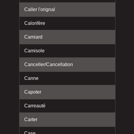
Caller l'orignal
Calorifère
Camiard
Camisole
Canceller/Cancellation
Canne
Capoter
Carreauté
Carter
Case