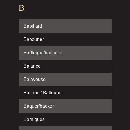
B
Babillard
Babouner
Badloque/badluck
Balance
Balayeuse
Balloon / Balloune
Baquer/backer
Barniques