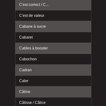
C'est correct / C...
C'est de valeur
Cabane à sucre
Cabaret
Cables à booster
Cabochon
Cadran
Caler
Câline
Câlisse / Câlice