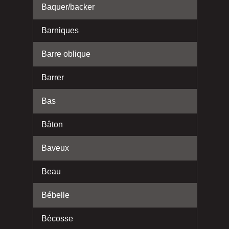
Baquer/backer
Barniques
Barre oblique
Barrer
Bas
Bâton
Baveux
Beau
Bébelle
Bécosse