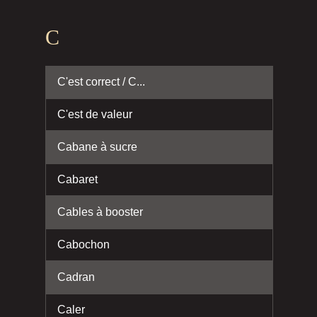
C
C'est correct / C...
C'est de valeur
Cabane à sucre
Cabaret
Cables à booster
Cabochon
Cadran
Caler