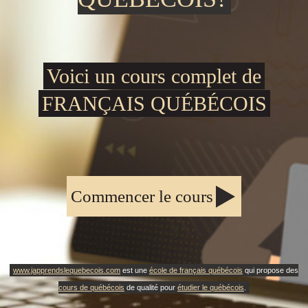
Voici un cours complet de
FRANÇAIS QUÉBÉCOIS
Commencer le cours
www.japprendslequebecois.com
est une
école de français québécois
qui propose des
cours de québécois
de qualité pour
étudier le québécois
.