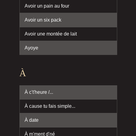
Avoir un pain au four
Avoir un six pack
Avoir une montée de lait
Ayoye
À
À c't'heure /...
À cause tu fais simple...
À date
À m'ment d'né