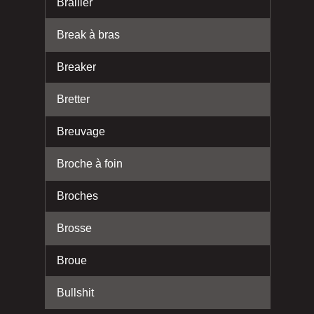
Brailler
Break à bras
Breaker
Bretter
Breuvage
Broche à foin
Broches
Brosse
Broue
Bullshit