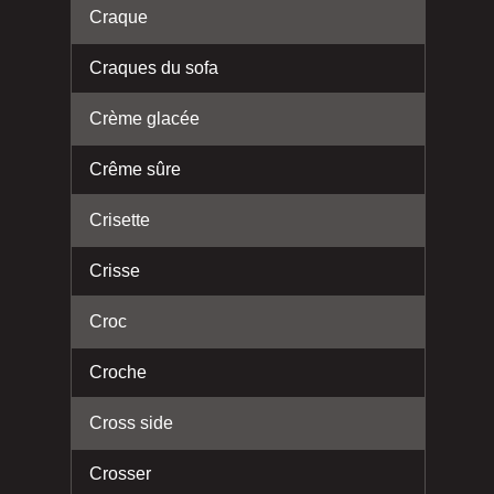
Craque
Craques du sofa
Crème glacée
Crême sûre
Crisette
Crisse
Croc
Croche
Cross side
Crosser