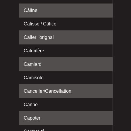
Câline
Câlisse / Câlice
Caller l'orignal
Calorifère
Camiard
Camisole
Canceller/Cancellation
Canne
Capoter