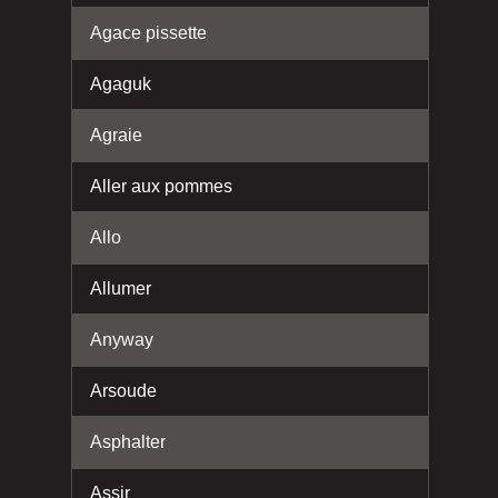
Agace pissette
Agaguk
Agraie
Aller aux pommes
Allo
Allumer
Anyway
Arsoude
Asphalter
Assir