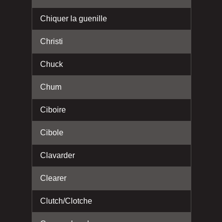
Chiquer la guenille
Christi
Chuck
Chum
Ciboire
Cibole
Clavarder
Clearer
Clutch/Clotche