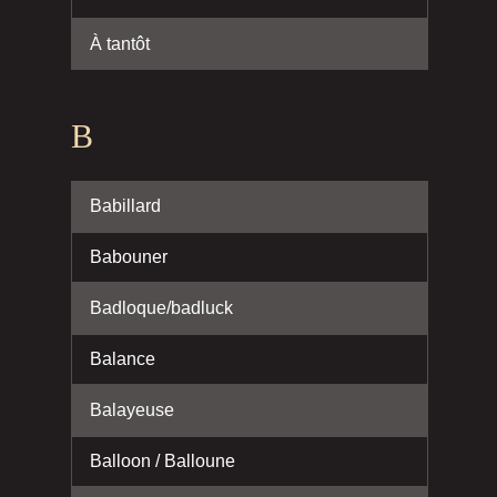
À tantôt
B
Babillard
Babouner
Badloque/badluck
Balance
Balayeuse
Balloon / Balloune