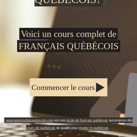
Voici un cours complet de
FRANÇAIS QUÉBÉCOIS
Commencer le cours
www.japprendslequebecois.com
est une
école de français québécois
qui propose des
cours de québécois
de qualité pour
étudier le québécois
.