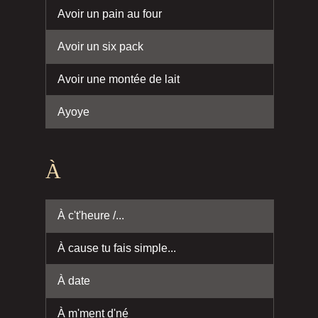
Avoir un pain au four
Avoir un six pack
Avoir une montée de lait
Ayoye
À
À c't'heure /...
À cause tu fais simple...
À date
À m'ment d'né