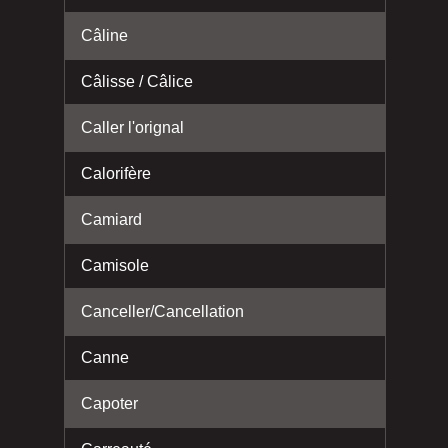
Câline
Câlisse / Câlice
Caller l'orignal
Calorifère
Camiard
Camisole
Canceller/Cancellation
Canne
Capoter