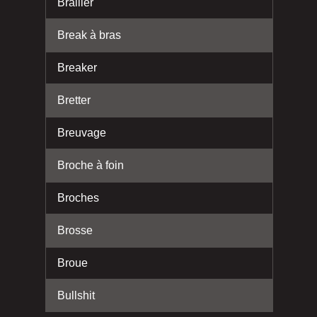
Brailler
Break à bras
Breaker
Bretter
Breuvage
Broche à foin
Broches
Brosse
Broue
Bullshit