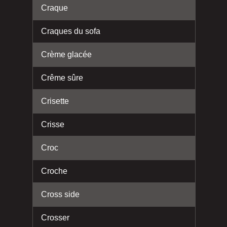
Craque
Craques du sofa
Crème glacée
Crême sûre
Crisette
Crisse
Croc
Croche
Cross side
Crosser