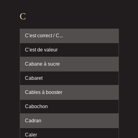
C
C'est correct / C...
C'est de valeur
Cabane à sucre
Cabaret
Cables à booster
Cabochon
Cadran
Caler