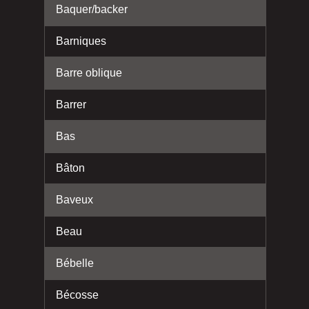
Baquer/backer
Barniques
Barre oblique
Barrer
Bas
Bâton
Baveux
Beau
Bébelle
Bécosse