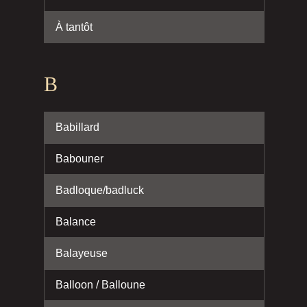
À tantôt
B
Babillard
Babouner
Badloque/badluck
Balance
Balayeuse
Balloon / Balloune