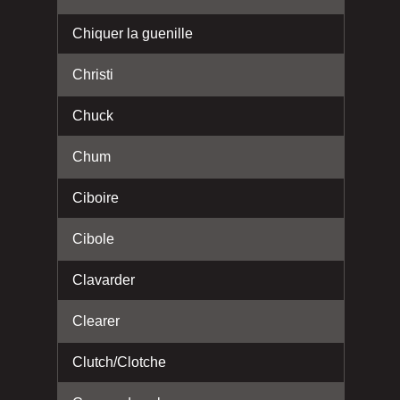
Chiquer la guenille
Christi
Chuck
Chum
Ciboire
Cibole
Clavarder
Clearer
Clutch/Clotche