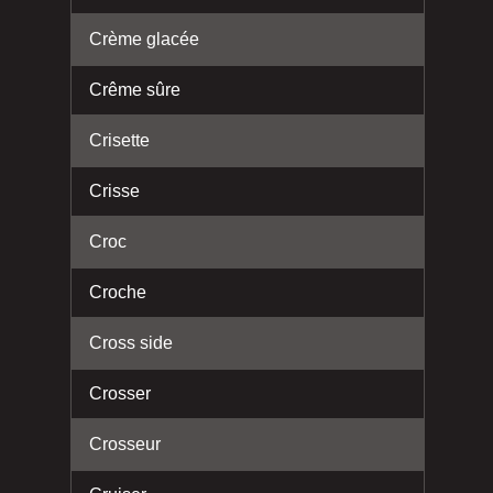
Crème glacée
Crême sûre
Crisette
Crisse
Croc
Croche
Cross side
Crosser
Crosseur