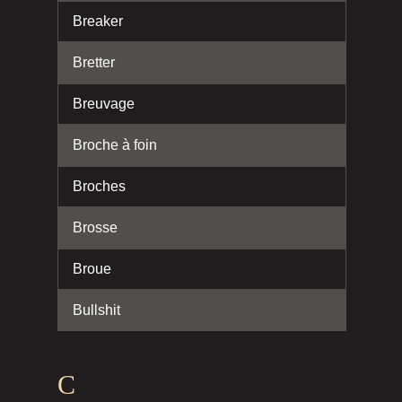
Breaker
Bretter
Breuvage
Broche à foin
Broches
Brosse
Broue
Bullshit
C