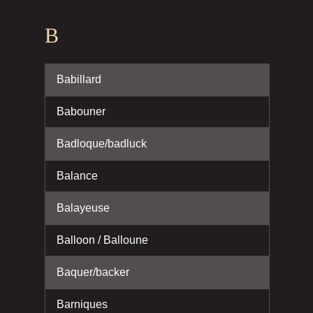
B
Babillard
Babouner
Badloque/badluck
Balance
Balayeuse
Balloon / Balloune
Baquer/backer
Barniques