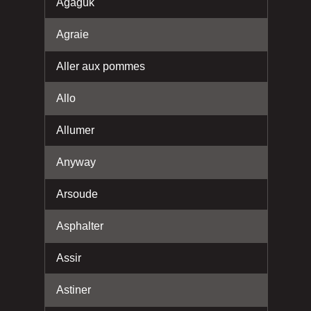
Agaguk
Agraie
Aller aux pommes
Allo
Allumer
Anyway
Arsoude
Asphalter
Assir
Astiner