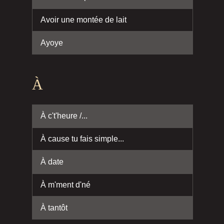
Avoir une montée de lait
Ayoye
À
À c't'heure /...
À cause tu fais simple...
À date
À m'ment d'né
À tantôt