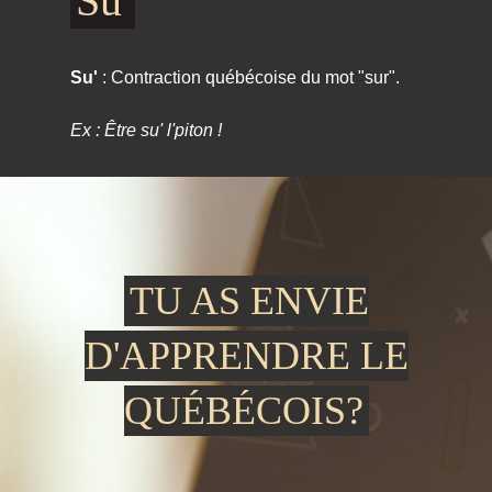
Su'
Su'
: Contraction québécoise du mot "sur".
Ex : Être su' l'piton !
TU AS ENVIE
D'APPRENDRE LE
QUÉBÉCOIS?