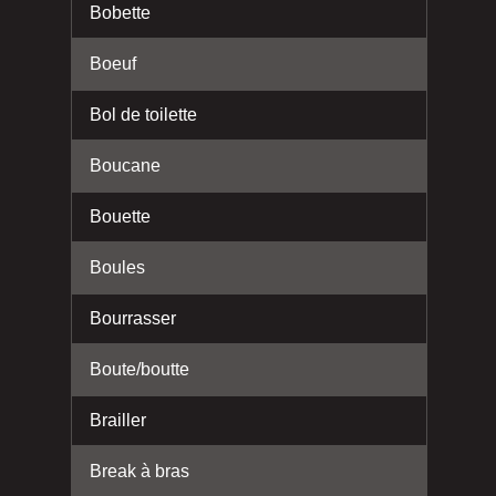
Bobette
Boeuf
Bol de toilette
Boucane
Bouette
Boules
Bourrasser
Boute/boutte
Brailler
Break à bras