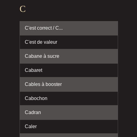
C
C'est correct / C...
C'est de valeur
Cabane à sucre
Cabaret
Cables à booster
Cabochon
Cadran
Caler