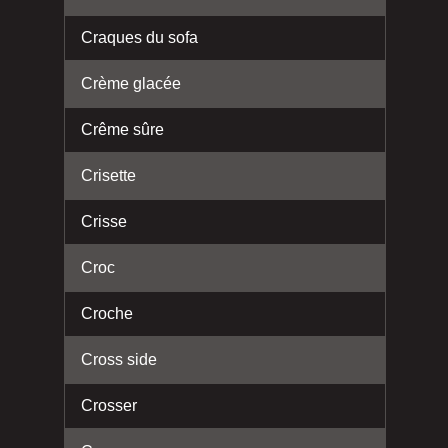
Craques du sofa
Crème glacée
Crême sûre
Crisette
Crisse
Croc
Croche
Cross side
Crosser