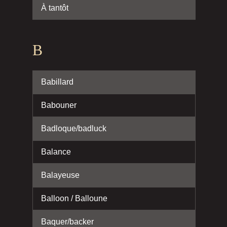
À tantôt
B
Babillard
Babouner
Badloque/badluck
Balance
Balayeuse
Balloon / Balloune
Baquer/backer