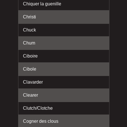
Chiquer la guenille
Christi
Chuck
Chum
Ciboire
Cibole
Clavarder
Clearer
Clutch/Clotche
Cogner des clous