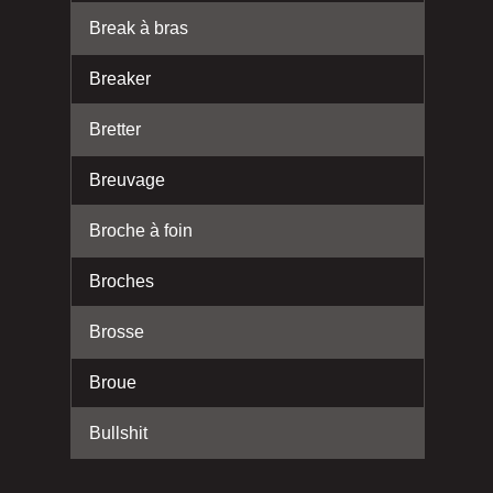
Break à bras
Breaker
Bretter
Breuvage
Broche à foin
Broches
Brosse
Broue
Bullshit