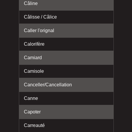
Câline
Câlisse / Câlice
Caller l'orignal
Calorifère
Camiard
Camisole
Canceller/Cancellation
Canne
Capoter
Carreauté