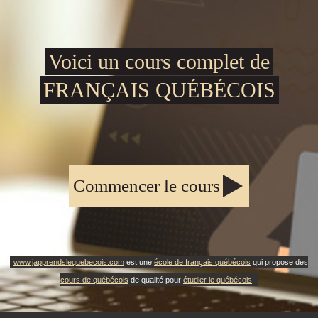
Voici un cours complet de
FRANÇAIS QUÉBÉCOIS
Commencer le cours
www.japprendslequebecois.com
est une
école de français québécois
qui propose des
cours de québécois
de qualité pour
étudier le québécois
.