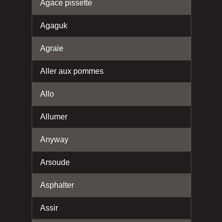
Agace pissette
Agaguk
Agraie
Aller aux pommes
Allo
Allumer
Anyway
Arsoude
Asphalter
Assir