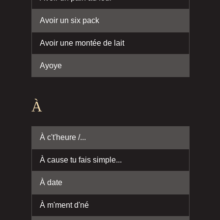
Avoir un six pack
Avoir une montée de lait
Ayoye
À
À c't'heure /...
À cause tu fais simple...
À date
À m'ment d'né