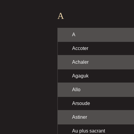
A
A
Accoter
Achaler
Agaguk
Allo
Arsoude
Astiner
Au plus sacrant