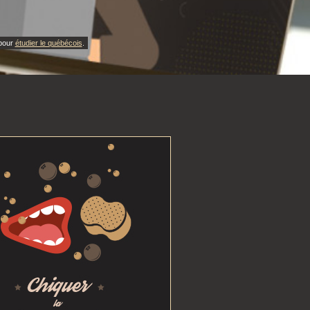
 pour
étudier le québécois
.