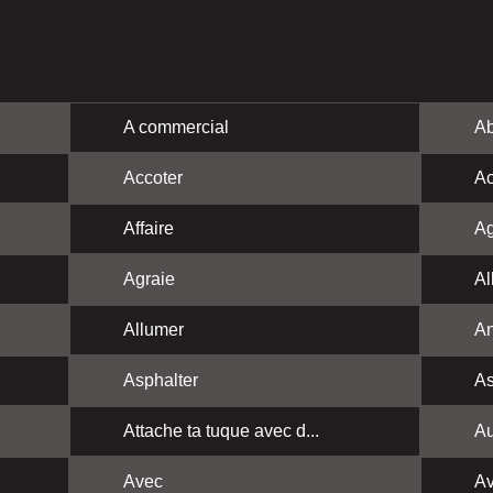
A commercial
Ab
Accoter
Ac
Affaire
Ag
Agraie
Al
Allumer
A
Asphalter
As
Attache ta tuque avec d...
Au
Avec
Av