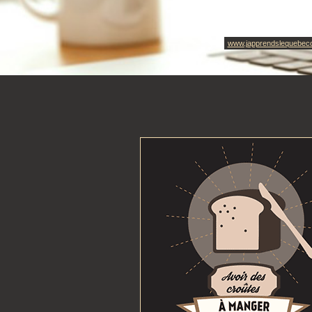
www.japprendslequebec