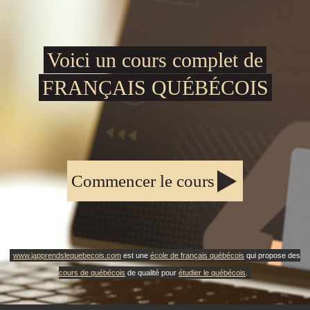
Voici un cours complet de
FRANÇAIS QUÉBÉCOIS
Commencer le cours
www.japprendslequebecois.com
est une
école de français québécois
qui propose des
cours de québécois
de qualité pour
étudier le québécois
.