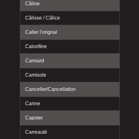
Câline
Câlisse / Câlice
Caller l'orignal
Calorifère
Camiard
Camisole
Canceller/Cancellation
Canne
Capoter
Carreauté