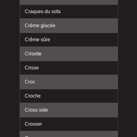
Craques du sofa
Crème glacée
Crême sûre
Crisette
Crisse
Croc
Croche
Cross side
Crosser