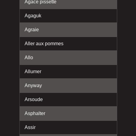
Agace pissette
Agaguk
Agraie
Aller aux pommes
Allo
Allumer
Anyway
Arsoude
Asphalter
Assir