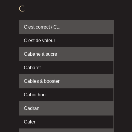
C
C'est correct / C...
C'est de valeur
Cabane à sucre
Cabaret
Cables à booster
Cabochon
Cadran
Caler