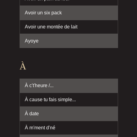
Avoir un six pack
Avoir une montée de lait
Ayoye
À
À c't'heure /...
À cause tu fais simple...
À date
À m'ment d'né