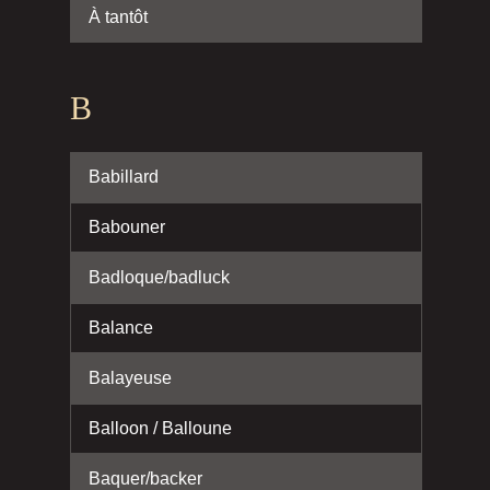
À tantôt
B
Babillard
Babouner
Badloque/badluck
Balance
Balayeuse
Balloon / Balloune
Baquer/backer