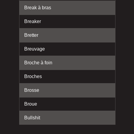
Break à bras
Breaker
Bretter
Breuvage
Broche à foin
Broches
Brosse
Broue
Bullshit