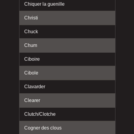
Chiquer la guenille
Christi
Chuck
Chum
Ciboire
Cibole
Clavarder
Clearer
Clutch/Clotche
Cogner des clous