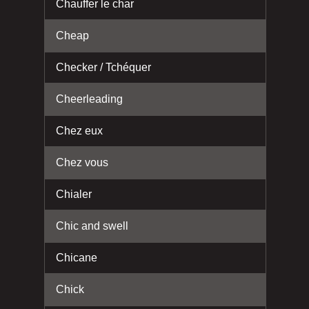
Chauffer le char
Cheap
Checker / Tchéquer
Cheerleading
Chez eux
Chez vous
Chialer
Chic and swell
Chicane
Chick