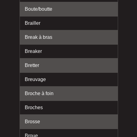
Boute/boutte
Brailler
Break à bras
Breaker
Bretter
Breuvage
Broche à foin
Broches
Brosse
Broue