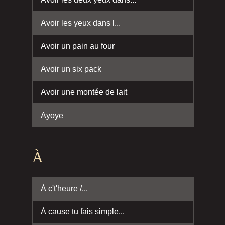
Avoir les yeux dans l...
Avoir un pain au four
Avoir un six pack
Avoir une montée de lait
Ayoye
À
À c't'heure /...
À cause tu fais simple...