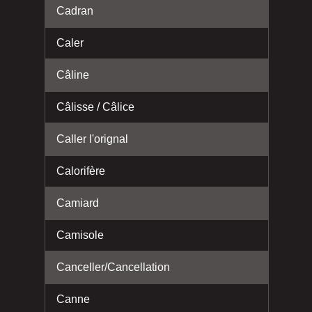
Cadran
Caler
Câline
Câlisse / Câlice
Caller l'orignal
Calorifère
Camiard
Camisole
Canceller/Cancellation
Canne