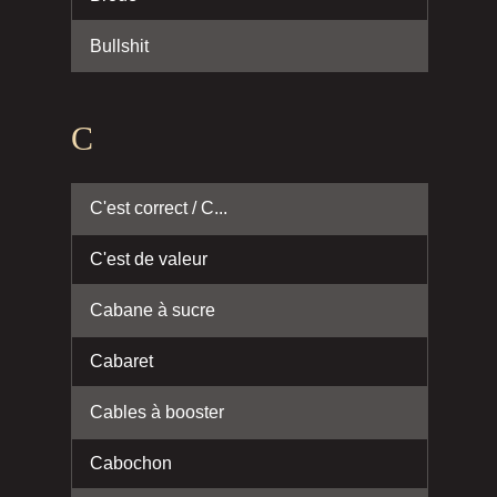
Bullshit
C
C'est correct / C...
C'est de valeur
Cabane à sucre
Cabaret
Cables à booster
Cabochon