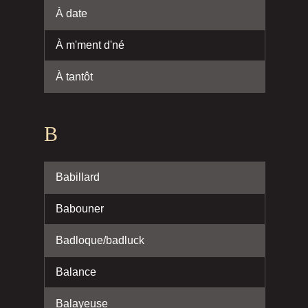
À date
À m'ment d'né
À tantôt
B
Babillard
Babouner
Badloque/badluck
Balance
Balayeuse