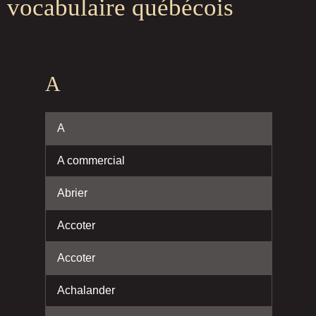
vocabulaire québécois
A
A
A commercial
Abrier
Accoter
Accoter
Achalander