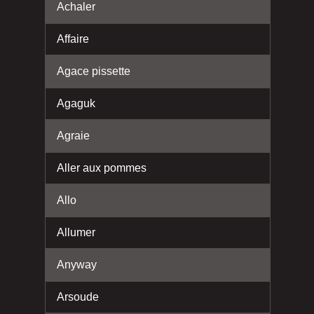
Achaler
Affaire
Agace pissette
Agaguk
Agraie
Aller aux pommes
Allo
Allumer
Anyway
Arsoude