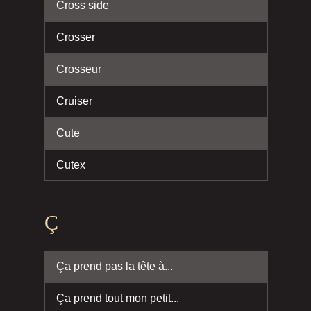
Cross side
Crosser
Crosseur
Cruiser
Cute
Cutex
Ç
Ça prend pas la tête à...
Ça prend tout mon petit...