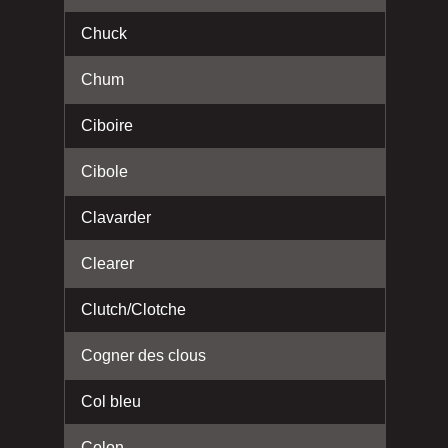
Chuck
Chum
Ciboire
Cibole
Clavarder
Clearer
Clutch/Clotche
Cogner des clous
Col bleu
Colon