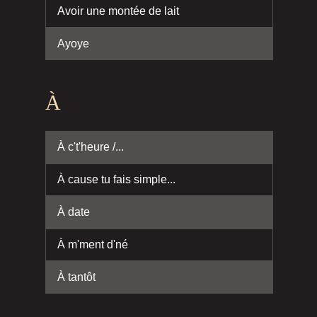
Avoir une montée de lait
Ayoye
À
À c't'heure /...
À cause tu fais simple...
À date
À m'ment d'né
À tantôt