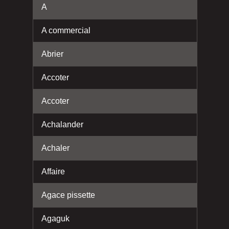
A
A commercial
Abrier
Accoter
Accoter
Achalander
Achaler
Affaire
Agace pissette
Agaguk