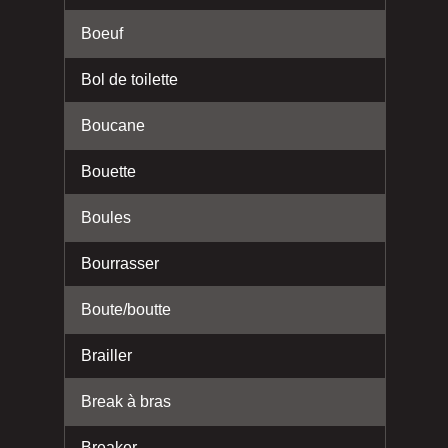
Boeuf
Bol de toilette
Boucane
Bouette
Boules
Bourrasser
Boute/boutte
Brailler
Break à bras
Breaker