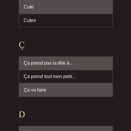
Cute
Cutex
Ç
Ça prend pas la tête à...
Ça prend tout mon petit...
Ça va faire
D