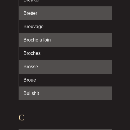
Bretter
Breuvage
Broche à foin
Broches
Brosse
Broue
Bullshit
C