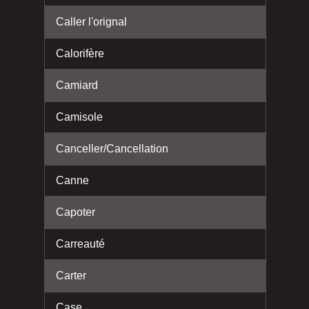
Caller l'orignal
Calorifère
Camiard
Camisole
Canceller/Cancellation
Canne
Capoter
Carreauté
Carter
Case