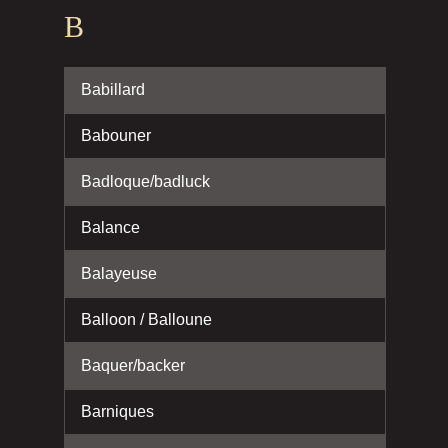
B
Babillard
Babouner
Badloque/badluck
Balance
Balayeuse
Balloon / Balloune
Baquer/backer
Barniques