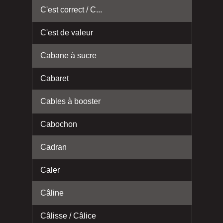
C'est correct / C...
C'est de valeur
Cabane à sucre
Cabaret
Cables à booster
Cabochon
Cadran
Caler
Câline
Câlisse / Câlice