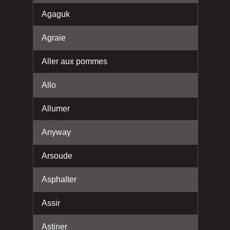
Agaguk
Agraie
Aller aux pommes
Allo
Allumer
Anyway
Arsoude
Asphalter
Assir
Astiner