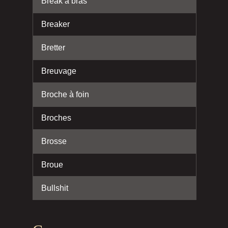
Break à bras
Breaker
Bretter
Breuvage
Broche à foin
Broches
Brosse
Broue
Bullshit