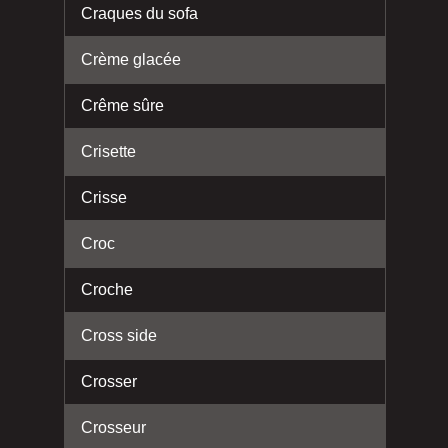
Craques du sofa
Crème glacée
Crême sûre
Crisette
Crisse
Croc
Croche
Cross side
Crosser
Crosseur