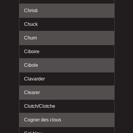
Christi
Chuck
Chum
Ciboire
Cibole
Clavarder
Clearer
Clutch/Clotche
Cogner des clous