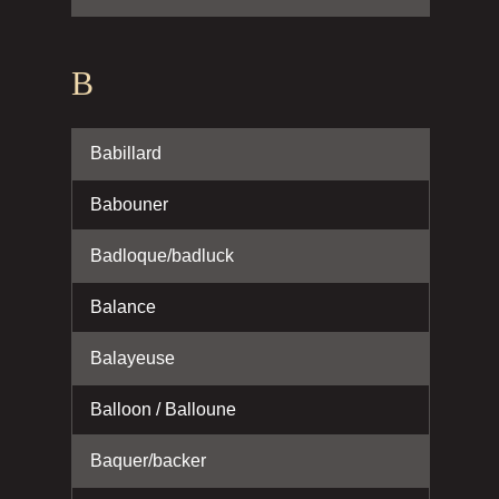
B
Babillard
Babouner
Badloque/badluck
Balance
Balayeuse
Balloon / Balloune
Baquer/backer