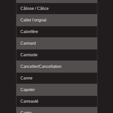
Câlisse / Câlice
Caller l'orignal
Calorifère
Camiard
Camisole
Canceller/Cancellation
Canne
Capoter
Carreauté
Carter