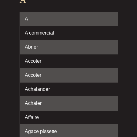
A
A commercial
Abrier
Accoter
Accoter
Achalander
Achaler
Affaire
Agace pissette