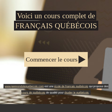
Voici un cours complet de
FRANÇAIS QUÉBÉCOIS
Commencer le cours
www.japprendslequebecois.com
est une
école de français québécois
qui propose des
cours de québécois
de qualité pour
étudier le québécois
.