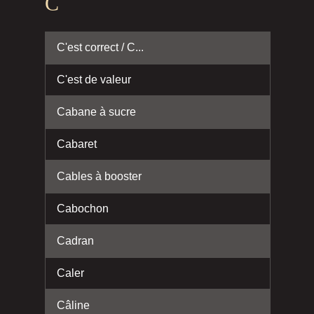
C
C'est correct / C...
C'est de valeur
Cabane à sucre
Cabaret
Cables à booster
Cabochon
Cadran
Caler
Câline