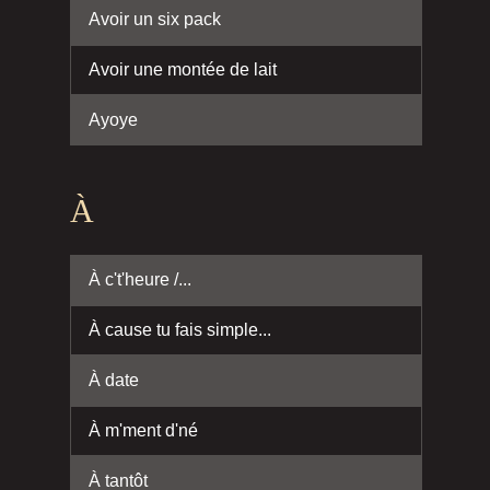
Avoir un six pack
Avoir une montée de lait
Ayoye
À
À c't'heure /...
À cause tu fais simple...
À date
À m'ment d'né
À tantôt