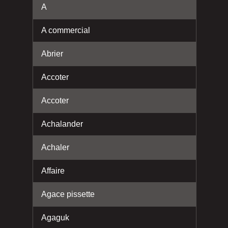
A
A commercial
Abrier
Accoter
Accoter
Achalander
Achaler
Affaire
Agace pissette
Agaguk