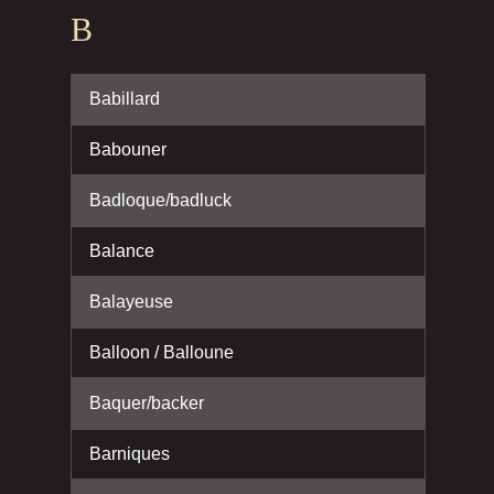
B
Babillard
Babouner
Badloque/badluck
Balance
Balayeuse
Balloon / Balloune
Baquer/backer
Barniques