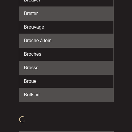
Bretter
Breuvage
Broche à foin
Broches
Brosse
Broue
Bullshit
C