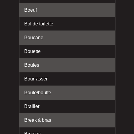
Boeuf
Bol de toilette
Boucane
Bouette
Boules
Bourrasser
Boute/boutte
Brailler
Break à bras
Breaker