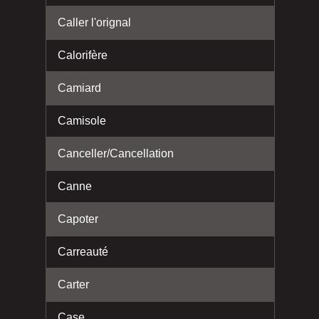
Caller l'orignal
Calorifère
Camiard
Camisole
Canceller/Cancellation
Canne
Capoter
Carreauté
Carter
Case