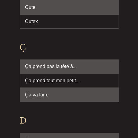
Cute
Cutex
Ç
Ça prend pas la tête à...
Ça prend tout mon petit...
Ça va faire
D