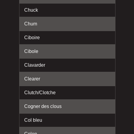
Chuck
Chum
Ciboire
Cibole
Clavarder
Clearer
Clutch/Clotche
Cogner des clous
Col bleu
Colon