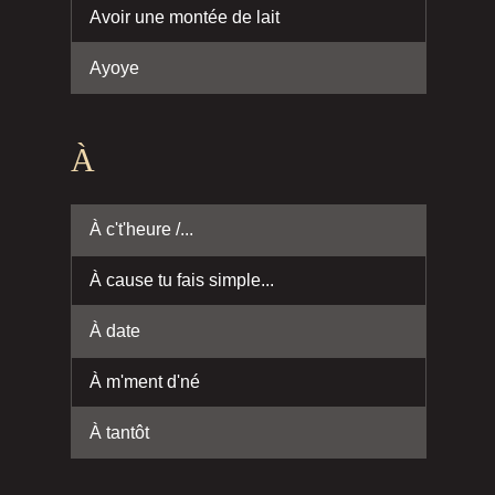
Avoir une montée de lait
Ayoye
À
À c't'heure /...
À cause tu fais simple...
À date
À m'ment d'né
À tantôt