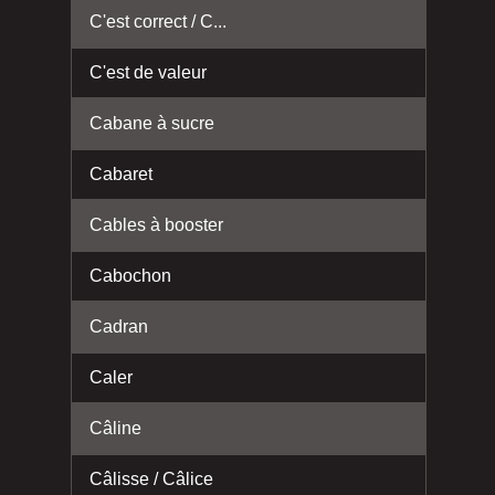
C'est correct / C...
C'est de valeur
Cabane à sucre
Cabaret
Cables à booster
Cabochon
Cadran
Caler
Câline
Câlisse / Câlice