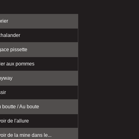
rier
halander
ace pissette
ler aux pommes
nyway
sir
 boutte / Au boute
oir de l'allure
oir de la mine dans le...