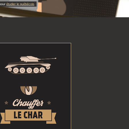
 pour
étudier le québécois
.