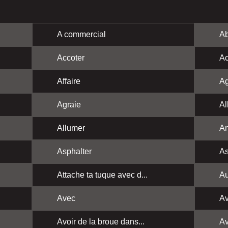
A commercial
Ab
Accoter
Ac
Affaire
Ag
Agraie
Al
Allumer
A
Asphalter
As
Attache ta tuque avec d...
Au
Avec
Av
Avoir de la broue dans...
Av