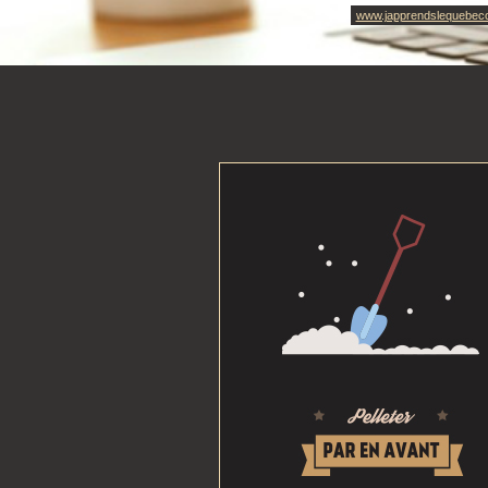
www.japprendslequebec