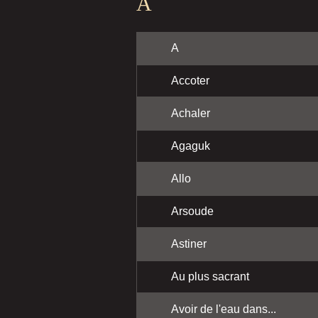
A
A
Accoter
Achaler
Agaguk
Allo
Arsoude
Astiner
Au plus sacrant
Avoir de l'eau dans...