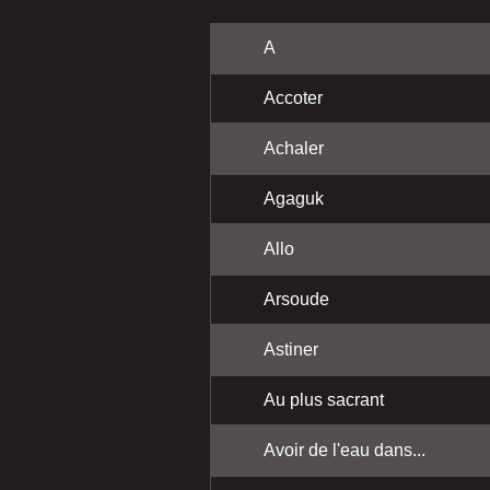
A
Accoter
Achaler
Agaguk
Allo
Arsoude
Astiner
Au plus sacrant
Avoir de l'eau dans...