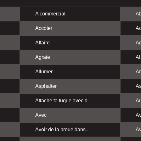
A commercial
Ab
Accoter
Ac
Affaire
Ag
Agraie
Al
Allumer
A
Asphalter
As
Attache ta tuque avec d...
Au
Avec
Av
Avoir de la broue dans...
Av