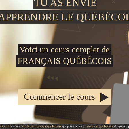
TU AS ENVIE
'APPRENDRE LE QUÉBÉCOI
Voici un cours complet de
FRANÇAIS QUÉBÉCOIS
Commencer le cours
ois.com
est une
école de français québécois
qui propose des
cours de québécois
de qualité