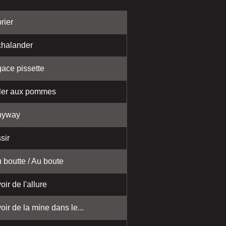
rier
halander
ace pissette
ler aux pommes
nyway
sir
 boutte / Au boute
oir de l'allure
oir de la mine dans le...