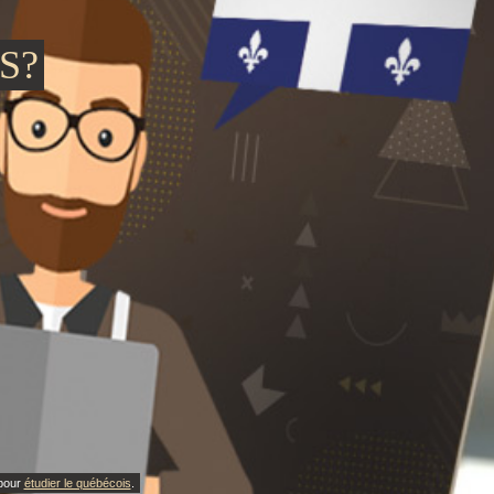
S?
 pour
étudier le québécois
.