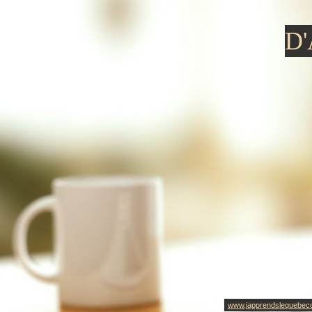
D
www.japprendslequebec