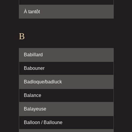
À tantôt
B
Babillard
Babouner
Badloque/badluck
Balance
Balayeuse
Balloon / Balloune