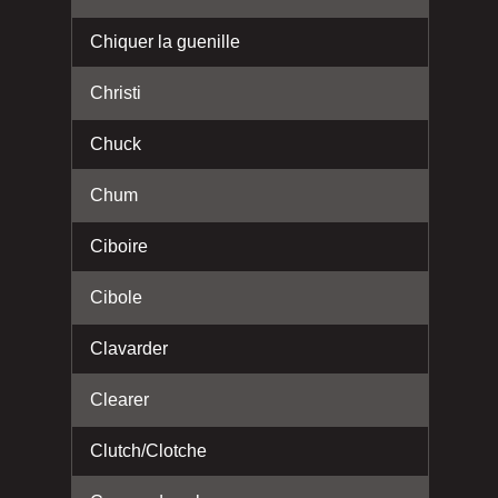
Chiquer la guenille
Christi
Chuck
Chum
Ciboire
Cibole
Clavarder
Clearer
Clutch/Clotche