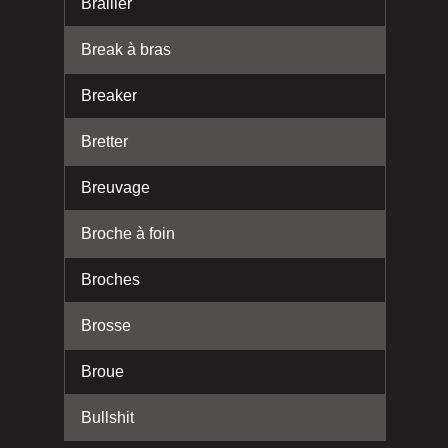
Brailler
Break à bras
Breaker
Bretter
Breuvage
Broche à foin
Broches
Brosse
Broue
Bullshit