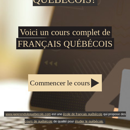
Voici un cours complet de
FRANÇAIS QUÉBÉCOIS
Commencer le cours
www.japprendslequebecois.com
est une
école de français québécois
qui propose des
cours de québécois
de qualité pour
étudier le québécois
.