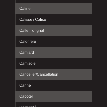
Câline
Câlisse / Câlice
Caller l'orignal
Calorifère
Camiard
Camisole
Canceller/Cancellation
Canne
Capoter