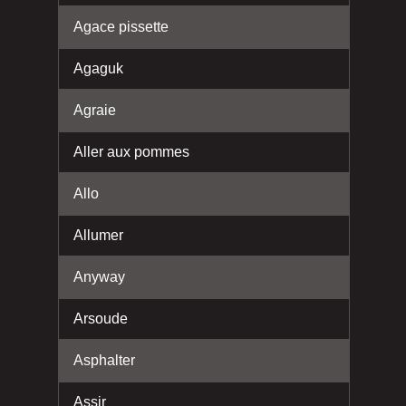
Agace pissette
Agaguk
Agraie
Aller aux pommes
Allo
Allumer
Anyway
Arsoude
Asphalter
Assir