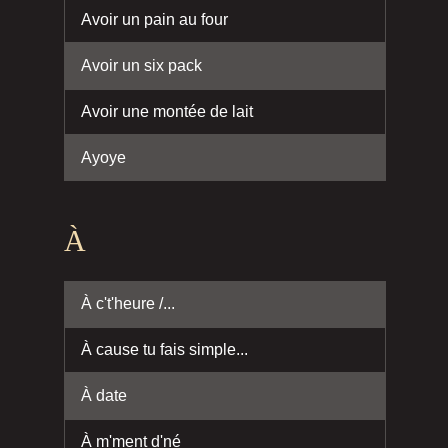
Avoir un pain au four
Avoir un six pack
Avoir une montée de lait
Ayoye
À
À c't'heure /...
À cause tu fais simple...
À date
À m'ment d'né