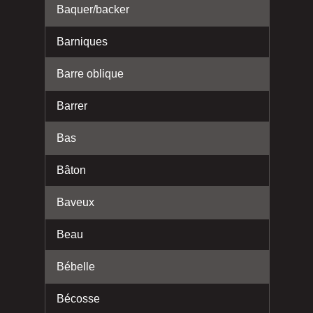
Baquer/backer
Barniques
Barre oblique
Barrer
Bas
Bâton
Baveux
Beau
Bébelle
Bécosse