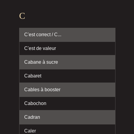
C
C'est correct / C...
C'est de valeur
Cabane à sucre
Cabaret
Cables à booster
Cabochon
Cadran
Caler