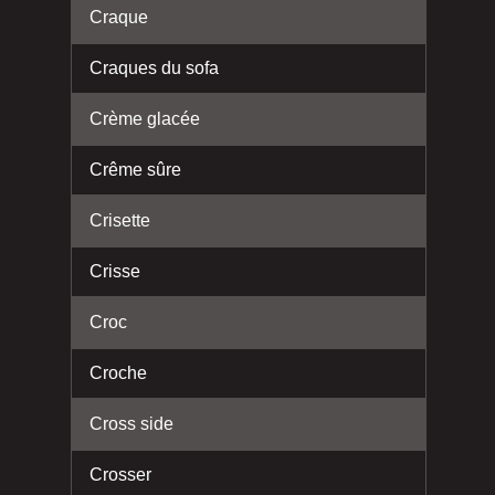
Craque
Craques du sofa
Crème glacée
Crême sûre
Crisette
Crisse
Croc
Croche
Cross side
Crosser