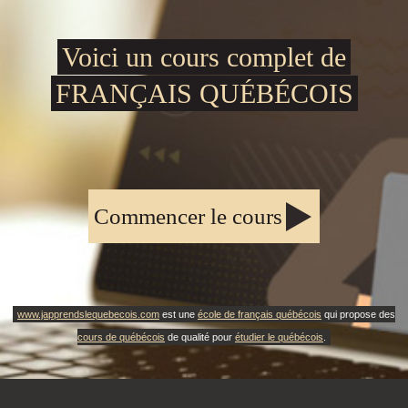
Voici un cours complet de
FRANÇAIS QUÉBÉCOIS
Commencer le cours
www.japprendslequebecois.com
est une
école de français québécois
qui propose des
cours de québécois
de qualité pour
étudier le québécois
.