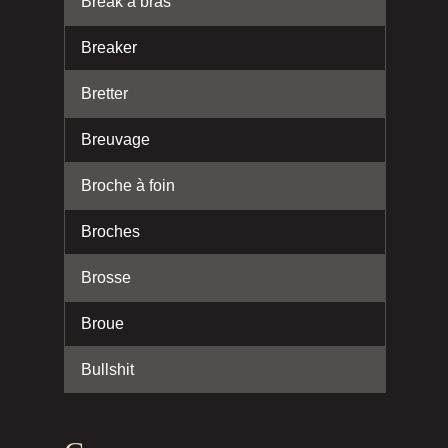
Break à bras
Breaker
Bretter
Breuvage
Broche à foin
Broches
Brosse
Broue
Bullshit