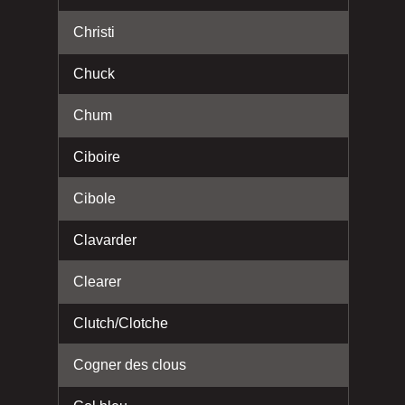
Christi
Chuck
Chum
Ciboire
Cibole
Clavarder
Clearer
Clutch/Clotche
Cogner des clous