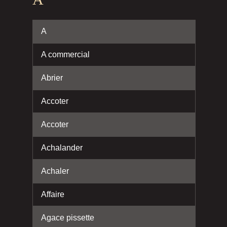
A
A commercial
Abrier
Accoter
Accoter
Achalander
Achaler
Affaire
Agace pissette