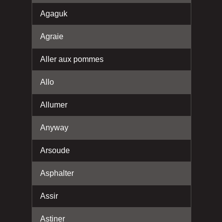
Agaguk
Agraie
Aller aux pommes
Allo
Allumer
Anyway
Arsoude
Asphalter
Assir
Astiner