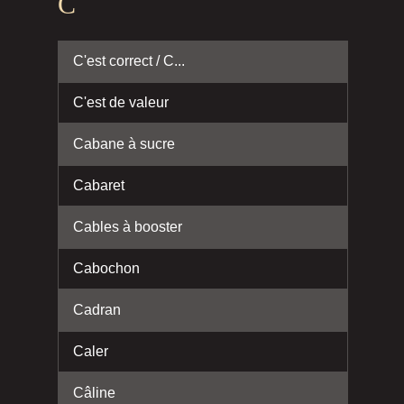
C
C'est correct / C...
C'est de valeur
Cabane à sucre
Cabaret
Cables à booster
Cabochon
Cadran
Caler
Câline