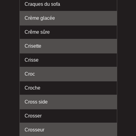
Craques du sofa
Crème glacée
Crême sûre
Crisette
Crisse
Croc
Croche
Cross side
Crosser
Crosseur