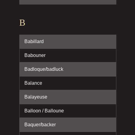
B
Babillard
Babouner
Badloque/badluck
Balance
Balayeuse
Balloon / Balloune
Baquer/backer