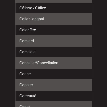
Câlisse / Câlice
Caller l'orignal
Calorifère
Camiard
Camisole
Canceller/Cancellation
Canne
Capoter
Carreauté
Carter